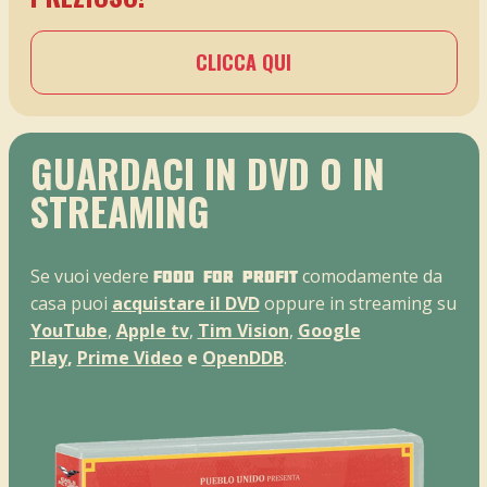
CLICCA QUI
GUARDACI IN DVD O IN
STREAMING
Se vuoi vedere
comodamente da
Food For Profit
casa puoi
acquistare il DVD
oppure in streaming su
YouTube
,
Apple tv
,
Tim Vision
,
Google
Play
,
Prime Video
e
OpenDDB
.