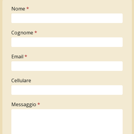
Nome
*
Contact
Us
Cognome
*
Email
*
Cellulare
Messaggio
*