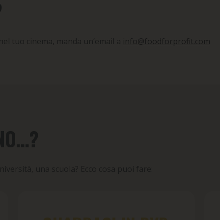
?
nel tuo cinema, manda un’email a
info@foodforprofit.com
INO…?
niversità, una scuola? Ecco cosa puoi fare: