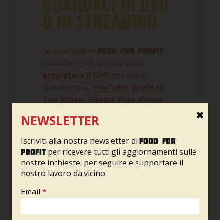
GUARDACI IN DVD
O IN STREAMING
Se vuoi vedere
Food For Profit
comodamente da casa puoi
acquistare il DVD
oppure in
streaming su
YouTube
,
Apple tv
,
Tim Vision
,
Google Play
,
Prime
Video
e
OpenDDB
.
✖
NEWSLETTER
Iscriviti alla nostra newsletter di
Food for
per ricevere tutti gli aggiornamenti sulle
profit
nostre inchieste, per seguire e supportare il
nostro lavoro da vicino.
Newsletter
Email
*