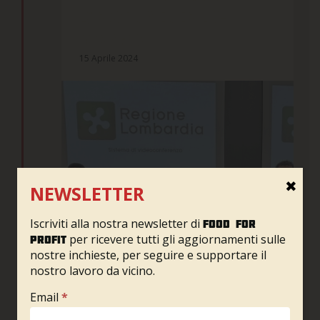
LOMBARDIA ED EMILIA-
ROMAGNA
15 Aprile 2024
✖
NEWSLETTER
Iscriviti alla nostra newsletter di
Food for
per ricevere tutti gli aggiornamenti sulle
profit
nostre inchieste, per seguire e supportare il
nostro lavoro da vicino.
Newsletter
Email
*