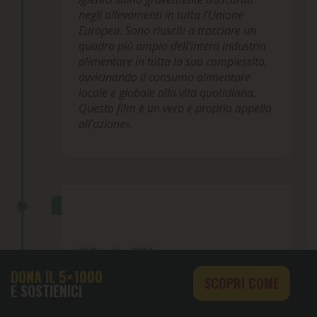
negli allevamenti in tutta l’Unione
Europea. Sono riusciti a tracciare un
quadro più ampio dell’intera industria
alimentare in tutta la sua complessità,
avvicinando il consumo alimentare
locale e globale alla vita quotidiana.
Questo film è un vero e proprio appello
all’azione».
AUDIENCE AWARDS AL FILMS
FOR FUTURE
05 Dicembre 2024
DONA IL 5×1000
SCOPRI COME
E SOSTIENICI