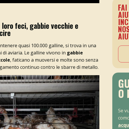
FAI
AIU
INC
loro feci, gabbie vecchie e
NOS
cire
AIU
ntenere quasi 100.000 galline, si trova in una
 di aviaria. Le galline vivono in
gabbie
ccole
, faticano a muoversi e molte sono senza
egamento continuo contro le sbarre di metallo.
GU
O 
Se v
como
acqu