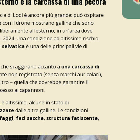
sterno e la carcassa di una pecora
cia di Lodi è ancora più grande: può ospitare
se con il drone mostrano galline che sono
iberamente all’esterno, in un’area dove
el 2024. Una condizione ad altissimo rischio
a selvatica
è una delle principali vie di
e che si aggirano accanto a
una carcassa di
ente non registrata (senza marchi auricolari),
ltro – quella che dovrebbe garantire il
ccesso ai capannoni.
e
è altissimo, alcune in stato di
izzate
dalle altre galline. Le condizioni
faggi
,
feci secche
,
struttura fatiscente
,