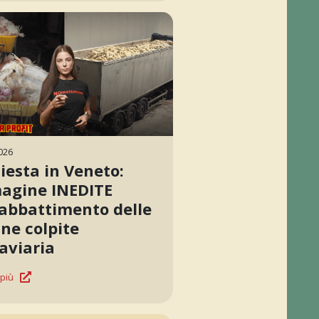
026
iesta in Veneto:
agine INEDITE
’abbattimento delle
ine colpite
’aviaria
 più