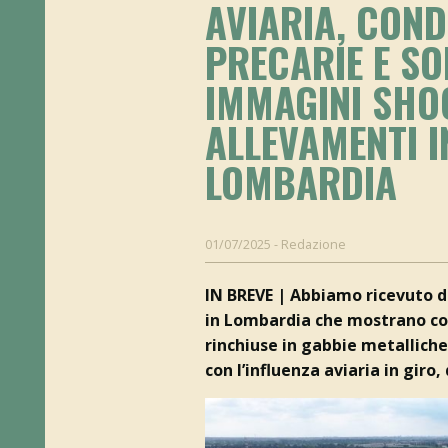
AVIARIA, COND
PRECARIE E SO
IMMAGINI SHO
ALLEVAMENTI I
LOMBARDIA
01/07/2025
-
Redazione
IN BREVE | Abbiamo ricevuto d
in Lombardia che mostrano con
rinchiuse in gabbie metalliche
con l’influenza aviaria in gir