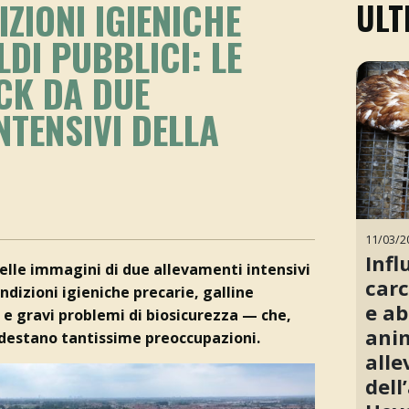
IZIONI IGIENICHE
ULT
LDI PUBBLICI: LE
CK DA DUE
NTENSIVI DELLA
11/03/2
Infl
elle immagini di due allevamenti intensivi
carc
dizioni igieniche precarie, galline
e ab
 e gravi problemi di biosicurezza — che,
anim
o, destano tantissime preoccupazioni.
alle
dell