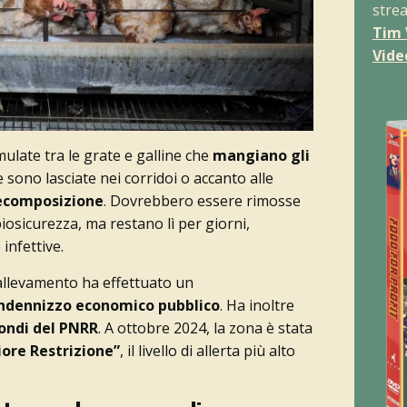
stre
Tim 
Vide
late tra le grate e galline che
mangiano gli
sono lasciate nei corridoi o accanto alle
decomposizione
. Dovrebbero essere rimosse
osicurezza, ma restano lì per giorni,
infettive.
’allevamento ha effettuato un
indennizzo economico pubblico
. Ha inoltre
fondi del PNRR
. A ottobre 2024, la zona è stata
iore Restrizione”
, il livello di allerta più alto