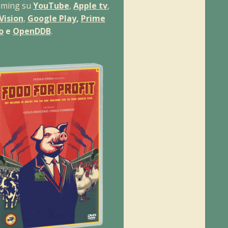
aming su
YouTube
,
Apple tv
,
Vision
,
Google Play
,
Prime
o
e
OpenDDB
.