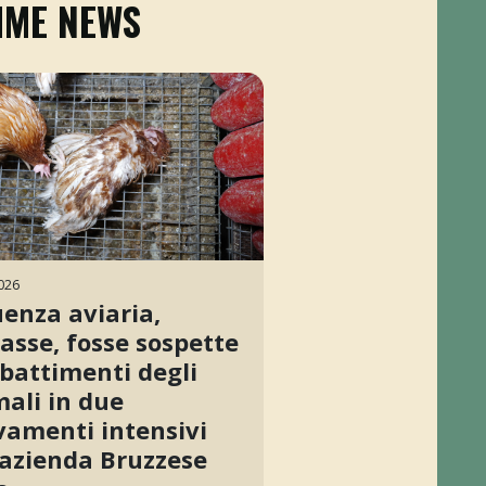
IME NEWS
026
uenza aviaria,
asse, fosse sospette
battimenti degli
ali in due
vamenti intensivi
’azienda Bruzzese