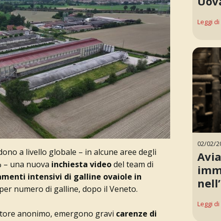
Uov
Leggi di
02/02/2
ono a livello globale – in alcune aree degli
Avia
9% – una nuova
inchiesta video
del team di
imm
menti intensivi di galline ovaiole in
nell
per numero di galline, dopo il Veneto.
Leggi di
matore anonimo, emergono gravi
carenze di