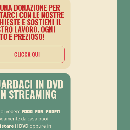
 UNA DONAZIONE PER
TARCI CON LE NOSTRE
HIESTE E SOSTIENI IL
TRO LAVORO. OGNI
TO È PREZIOSO!
CLICCA QUI
ARDACI IN DVD
IN STREAMING
uoi vedere
Food For Profit
damente da casa puoi
istare il DVD
oppure in