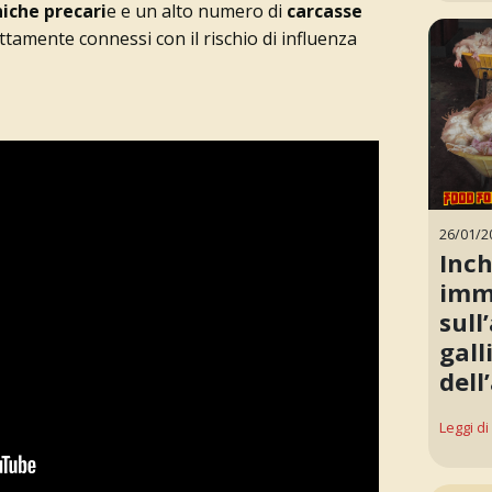
niche precari
e e un alto numero di
carcasse
ettamente connessi con il rischio di influenza
26/01/2
Inch
imm
sull
gall
dell
Leggi di