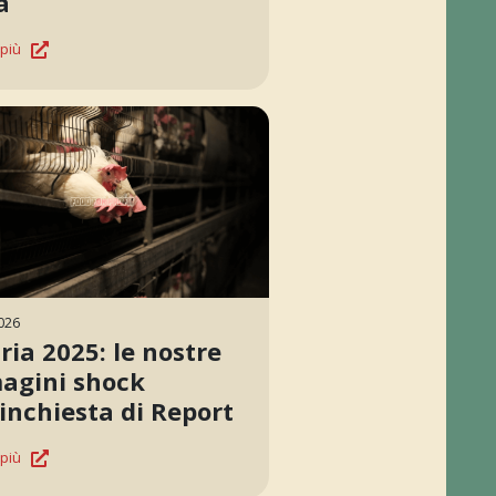
a
 più
026
ria 2025: le nostre
agini shock
’inchiesta di Report
 più