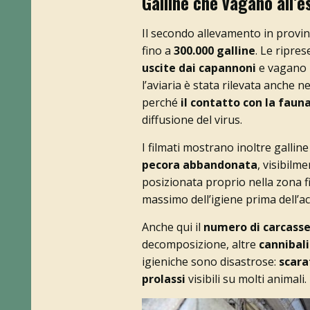
Galline che vagano all’e
Il secondo allevamento in provin
fino a
300.000 galline
. Le ripre
uscite dai capannoni
e vagano l
l’aviaria è stata rilevata anche n
perché
il contatto con la faun
diffusione del virus.
I filmati mostrano inoltre gallin
pecora abbandonata
, visibilm
posizionata proprio nella zona fi
massimo dell’igiene prima dell’a
Anche qui il
numero di carcass
decomposizione, altre
cannibal
igieniche sono disastrose:
scara
prolassi
visibili su molti animali.