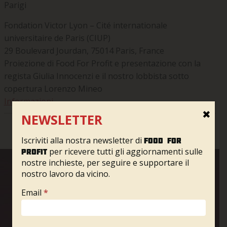
Parigi
Fondation Victor Lyon – Cité internationale
universitaire de Paris (CIUP)
29 Boulevard Jourdan, 75014 Paris, France
Proiezione di Food For Profit e presentazione con la
regista Giulia Innocenzi e il nostro lobbista sotto
copertura Lorenzo Mineo
Informazioni
✖
NEWSLETTER
Iscriviti alla nostra newsletter di
Food for
per ricevere tutti gli aggiornamenti sulle
profit
nostre inchieste, per seguire e supportare il
nostro lavoro da vicino.
Newsletter
ORGANIZZA O
Email
*