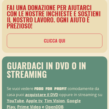
FAI UNA DONAZIONE PER AIUTARCI
CON LE NOSTRE INCHIESTE E SOSTIENI
IL NOSTRO LAVORO. OGNI AIUTO È
PREZIOSO!
CLICCA QUI
GUARDACI IN DVD O IN
STREAMING
Se vuoi vedere
comodamente da
Food For Profit
casa puoi
acquistare il DVD
oppure in streaming su
YouTube
,
Apple tv
,
Tim Vision
,
Google
Play
,
Prime Video
e
OpenDDB
.