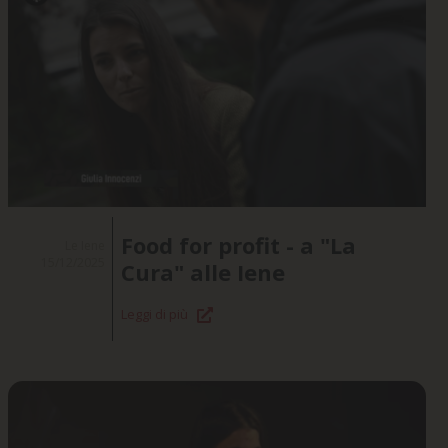
Food for profit - a "La
Le Iene
15/12/2025
Cura" alle Iene
Leggi di più