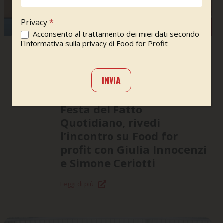
Privacy
*
Acconsento al trattamento dei miei dati secondo
l'Informativa sulla privacy di Food for Profit
Festa del Fatto
Il Fatto
Quotidiano
Quotidiano 13 Settembre
15/09/2025
INVIA
2025 Ultimo
aggiornamento: 9:17
Festa del Fatto
Quotidiano, rivedi
l’incontro su Food for
profit con Giulia Innocenzi
e Simone Ceriotti
Leggi di più