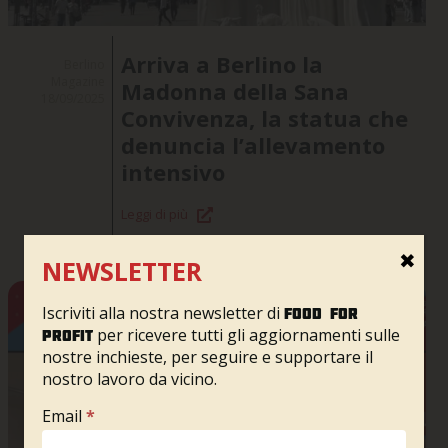
Arriva a Berlino la
Berlino
Magazine
Madonna della Sana
18/09/2025
Convivenza, la statua che
denuncia l’allevamento
intensivo
Leggi di più
✖
NEWSLETTER
Iscriviti alla nostra newsletter di
Food for
per ricevere tutti gli aggiornamenti sulle
profit
nostre inchieste, per seguire e supportare il
nostro lavoro da vicino.
Newsletter
Email
*