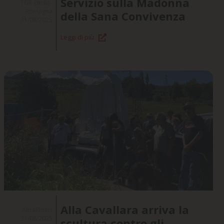
Servizio sulla Madonna
TGR-Emilia-
Romagna
della Sana Convivenza
31/08/2025
Leggi di più
Alla Cavallara arriva la
AltraRimini
31/08/2025
scultura contro gli